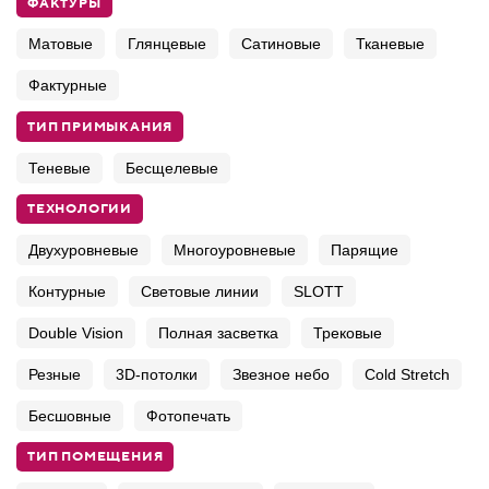
ФАКТУРЫ
Матовые
Глянцевые
Сатиновые
Тканевые
Фактурные
ТИП ПРИМЫКАНИЯ
Теневые
Бесщелевые
ТЕХНОЛОГИИ
Двухуровневые
Многоуровневые
Парящие
Контурные
Световые линии
SLOTT
Double Vision
Полная засветка
Трековые
Резные
3D-потолки
Звезное небо
Cold Stretch
Бесшовные
Фотопечать
ТИП ПОМЕЩЕНИЯ