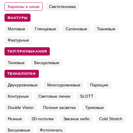
Карнизы и ниши
Светотехника
ФАКТУРЫ
Матовые
Глянцевые
Сатиновые
Тканевые
Фактурные
ТИП ПРИМЫКАНИЯ
Теневые
Бесщелевые
ТЕХНОЛОГИИ
Двухуровневые
Многоуровневые
Парящие
Контурные
Световые линии
SLOTT
Double Vision
Полная засветка
Трековые
Резные
3D-потолки
Звезное небо
Cold Stretch
Бесшовные
Фотопечать